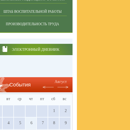
ШТАБ ВОСПИТАТЕЛЬНОЙ РАБОТЫ
ПРОИЗВОДИТЕЛЬНОСТЬ ТРУДА
ЭЛЕКТРОННЫЙ ДНЕВНИК
Август
События
вт
ср
чт
пт
сб
вс
1
2
4
5
6
7
8
9