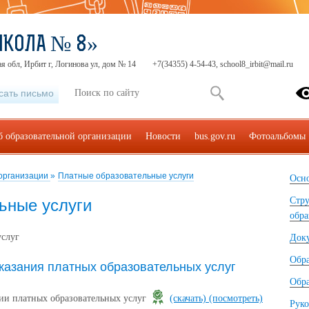
ШКОЛА № 8»
я обл, Ирбит г, Логинова ул, дом № 14
+7(34355) 4-54-43, school8_irbit@mail.ru
сать письмо
б образовательной организации
Новости
bus.gov.ru
Фотоальбомы
 организации
»
Платные образовательные услуги
Осно
Стру
ьные услуги
обра
услуг
Док
Обр
казания платных образовательных услуг
Обра
ии платных образовательных услуг
(скачать)
(посмотреть)
Руко