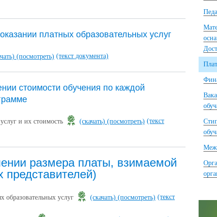
Педа
Мате
 оказании платных образовательных услуг
осна
Дост
(текст документа)
ачать)
(посмотреть)
Плат
Фина
ении стоимости обучения по каждой
Вака
грамме
обу
(текст
 услуг и их стоимость
(скачать)
(посмотреть)
Сти
обу
Межд
лении размера платы, взимаемой
Орга
х представителей)
орг
(текст
х образовательных услуг
(скачать)
(посмотреть)