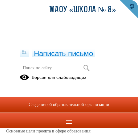
МАОУ «ШКОЛА № 8»
Написать письмо
Производительность труда
Версия для слабовидящих
Федеральный проект "Производительность труда"
Федеральный проект «Производительность труда» реализуется в
рамках национального проекта «Эффективная и конкурентная
Сведения об образовательной организации
экономика». Он направлен на повышение эффективности работы
образовательных организаций, оптимизацию рабочих процессов и
улучшение условий труда.
Основные цели проекта в сфере образования: