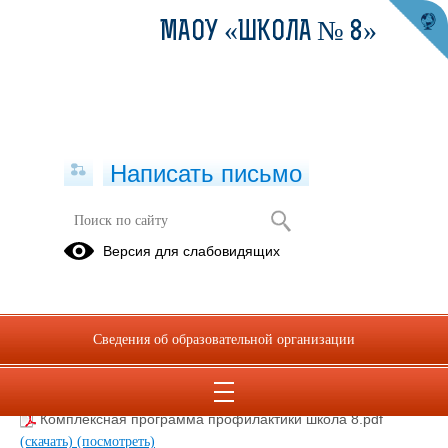
МАОУ «ШКОЛА № 8»
Написать письмо
ПРОГРАММА ВОСПИТАНИЯ
Версия для слабовидящих
Рабочая программа воспитания начального общего
образования.pdf
(скачать)
(посмотреть)
Рабочая программа воспитания основного общего
Сведения об образовательной организации
образования.pdf
(скачать)
(посмотреть)
Рабочая программа воспитания среднего общего
образования.pdf
(скачать)
(посмотреть)
Комплексная программа профилактики школа 8.pdf
(скачать)
(посмотреть)