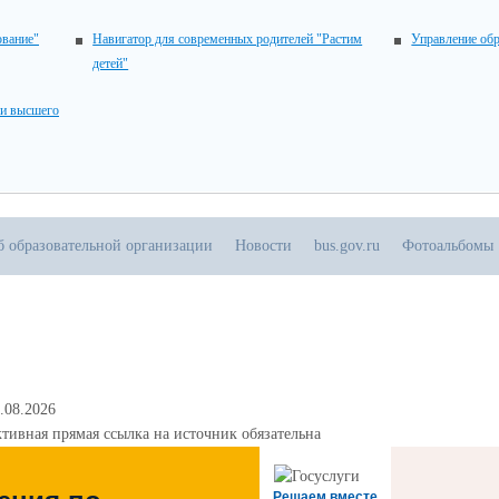
ование"
Навигатор для современных родителей "Растим
Управление об
детей"
 и высшего
б образовательной организации
Новости
bus.gov.ru
Фотоальбомы
.08.2026
тивная прямая ссылка на источник обязательна
Решаем вместе