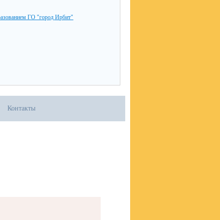
разованием ГО "город Ирбит"
Контакты