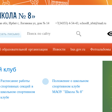
ШКОЛА № 8»
я обл, Ирбит г, Логинова ул, дом № 14
+7(34355) 4-54-43, school8_irbit@mail.ru
сать письмо
б образовательной организации
Новости
bus.gov.ru
Фотоальбомы
й клуб
Расписание работы
Положение о школьном
спортивных секций в
спортивном клубе
школьном спортивном
МАОУ "Школа № 8"
клубе