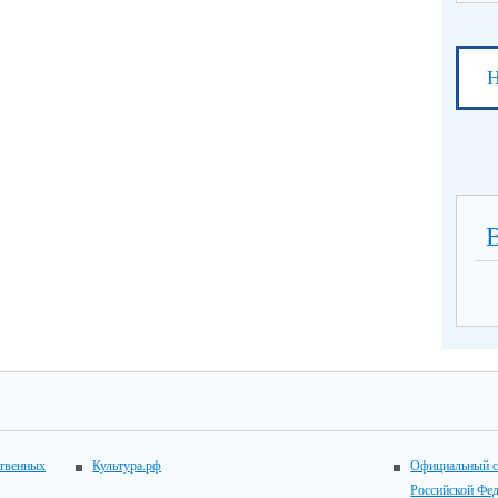
Н
ственных
Культура.рф
Официальный с
Российской Фе