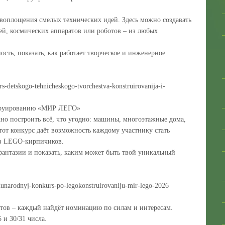
 воплощения смелых технических идей. Здесь можно создавать
ей, космических аппаратов или роботов – из любых
ность, показать, как работает творческое и инженерное
urs-detskogo-tehnicheskogo-tvorchestva-konstruirovanija-i-
струированию «МИР ЛЕГО»
но построить всё, что угодно: машины, многоэтажные дома,
тот конкурс даёт возможность каждому участнику стать
из LEGO-кирпичиков.
 фантазии и показать, каким может быть твой уникальный
hdunarodnyj-konkurs-po-legokonstruirovaniju-mir-lego-2026
стов – каждый найдёт номинацию по силам и интересам.
 и 30/31 числа.