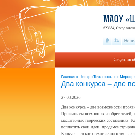
МАОУ «
623854, Свердловска
Напи
Сведения о
Главная
»
Центр «Точка роста»
»
Меропри
Два конкурса – две в
27.03.2026
Два конкурса – две возможности прояви
Приглашаем всех юных изобретателей, к
масштабных творческих состязаниях! К
воплотить свои идеи, продемонстриро
Конкурс детского технического творче