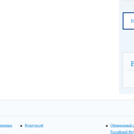
Н
ственных
Культура.рф
Официальный с
Российской Фе