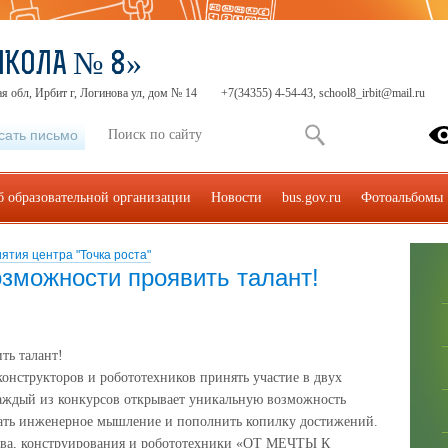
ШКОЛА № 8»
я обл, Ирбит г, Логинова ул, дом № 14
+7(34355) 4-54-43, school8_irbit@mail.ru
сать письмо
б образовательной организации
Новости
bus.gov.ru
Фотоальбомы
ятия центра "Точка роста"
озможности проявить талант!
ть талант!
онструкторов и робототехников принять участие в двух
аждый из конкурсов открывает уникальную возможность
вать инженерное мышление и пополнить копилку достижений.
ства, конструирования и робототехники «ОТ МЕЧТЫ К