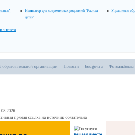
ование"
Навигатор для современных родителей "Растим
Управление об
детей"
 и высшего
б образовательной организации
Новости
bus.gov.ru
Фотоальбомы
.08.2026
тивная прямая ссылка на источник обязательна
Решаем вместе