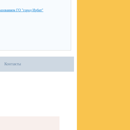
разованием ГО "город Ирбит"
Контакты