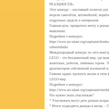
РЕАЛЬНОСТИ»
Этот конкурс – настоящий полигон для
модели самолётов, автомобилей, корабл
подручных средств и материалов.
Главная цель: превратить мечту в реаль
мышление.
Подробнее о конкурсе:
https://www.art-talant.org/raspisanie/konk
robototehniki
Международный конкурс по лего-кон
LEGO – это безграничный мир, где мож
животных, роботов, любимых героев. Э
архитектором собственной вселенной 
Главная задача: вдохнуть жизнь в свои
LEGO-мир.
Подробнее о конкурсе:
https://www.art-talant.org/raspisanie/mez
Что нужно знать участникам?
* Участвовать могут дети разных возра
* Итоги подводятся дважды в месяц – 15