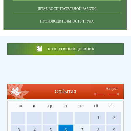
ШТАБ ВОСПИТАТЕЛЬНОЙ РАБОТЫ
ПРОИЗВОДИТЕЛЬНОСТЬ ТРУДА
ЭЛЕКТРОННЫЙ ДНЕВНИК
Август
События
пн
вт
ср
чт
пт
сб
вс
1
2
3
4
5
6
7
8
9