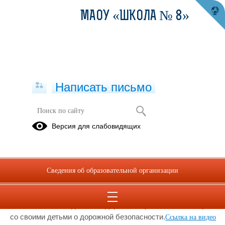
МАОУ «ШКОЛА № 8»
Написать письмо
О правилах безопасного поведения
Версия для слабовидящих
на дорогах
03.09.2021
Уважаемые родители! Инспектор по пропаганде БДД
Сведения об образовательной организации
ОГИБДД МО МВД России "Ирбитский" ст. лейтенант
полиции Татьяна Бердюгина рассказывает о правилах
безопасного поведения на дорогах и призывает поговорить
со своими детьми о дорожной безопасности.
Ccылка на видео